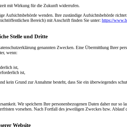
rzeit mit Wirkung für die Zukunft widerrufen.
dige Aufsichtsbehörde wenden. Ihre zuständige Aufsichtsbehörde richte
ichtöffentlichen Bereich) mit Anschrift finden Sie unter:
https://www.b
he Stelle und Dritte
Datenschutzerklärung genannten Zwecken. Eine Übermittlung Ihrer per
ter, wenn:
erlich ist,
forderlich ist,
t und kein Grund zur Annahme besteht, dass Sie ein überwiegendes schu
samkeit. Wir speichern Ihre personenbezogenen Daten daher nur so lan
herfristen vorsehen. Nach Fortfall des jeweiligen Zweckes bzw. Ablauf
serer Website