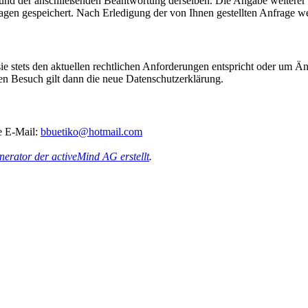
e und der anschließenden Beantwortung derselben. Die Angabe weitere
agen gespeichert. Nach Erledigung der von Ihnen gestellten Anfrage 
sie stets den aktuellen rechtlichen Anforderungen entspricht oder um 
ten Besuch gilt dann die neue Datenschutzerklärung.
e E-Mail:
bbuetiko@hotmail.com
erator der activeMind AG erstellt
.